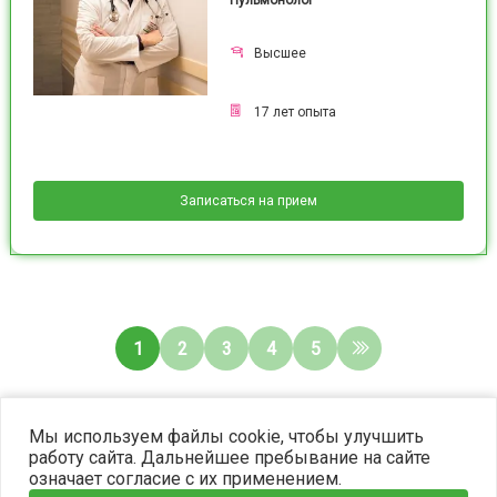
Пульмонолог
Высшее
17
лет опыта
Записаться на прием
1
2
3
4
5
©2023 OPTIMA. Все права защищены.
Мы используем файлы cookie, чтобы улучшить
работу сайта. Дальнейшее пребывание на сайте
означает согласие с их применением.