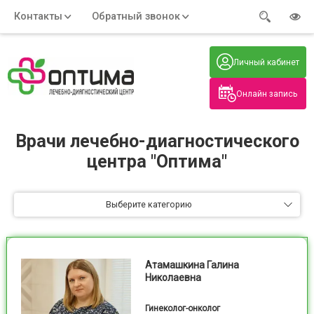
Контакты
Обратный звонок
Адрес:
Часы работы:
Телефон:
Пн-Пт
:
+7 (914) 579-77-99
Личный кабинет
7:30 - 19:00
Нажмите на номер, чтобы
Сб-Вс
:
позвонить
8:00 - 19:00
Онлайн запись
Нажимая на кнопку, вы даете согласие
на обработку своих
персональных данных
Врачи лечебно-диагностического
центра "Оптима"
Выберите категорию
Атамашкина Галина
Николаевна
Гинеколог-онколог