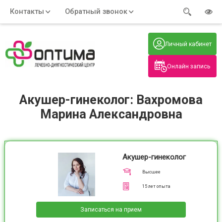
Контакты
Обратный звонок
Адрес:
Часы работы:
Телефон:
Пн-Пт
:
+7 (914) 579-77-99
Личный кабинет
7:30 - 19:00
Нажмите на номер, чтобы
Сб-Вс
:
позвонить
8:00 - 19:00
Онлайн запись
Нажимая на кнопку, вы даете согласие
на обработку своих
персональных данных
Акушер-гинеколог: Вахромова
Марина Александровна
Акушер-гинеколог
Высшее
15
лет опыта
Записаться на прием