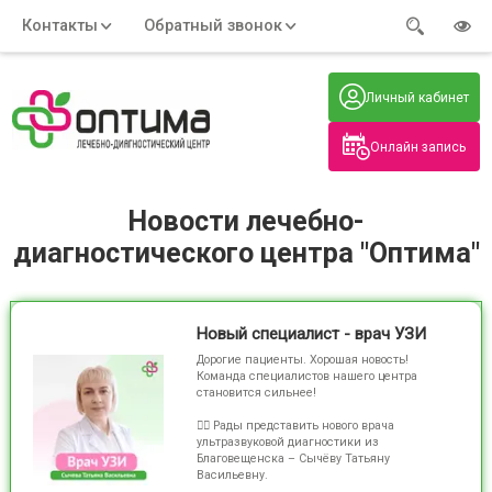
Контакты
Обратный звонок
Адрес:
Часы работы:
Телефон:
Пн-Пт
:
+7 (914) 579-77-99
Личный кабинет
7:30 - 19:00
Нажмите на номер, чтобы
Сб-Вс
:
позвонить
8:00 - 19:00
Онлайн запись
Нажимая на кнопку, вы даете согласие
на обработку своих
персональных данных
Новости лечебно-
диагностического центра "Оптима"
Новый специалист - врач УЗИ
Дорогие пациенты. Хорошая новость!️
Команда специалистов нашего центра
становится сильнее!
👩‍⚕️ Рады представить нового врача
ультразвуковой диагностики из
Благовещенска – Сычёву Татьяну
Васильевну.