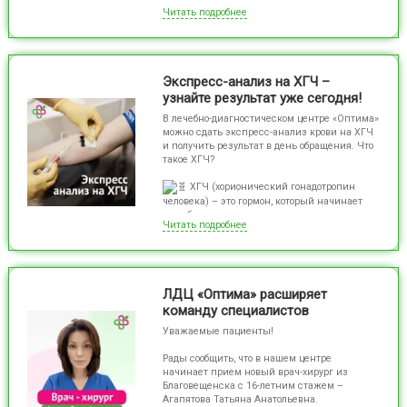
Читать подробнее
Врач высшей квалификационной категории
с 20-летним опытом работы. Ведет приём
только взрослых пациентов и выполняет
широкий спектр ультразвуковых
исследований:
Экспресс-анализ на ХГЧ –
✅ сердца и сосудов
узнайте результат уже сегодня!
✅ органов малого таза
В лечебно-диагностическом центре «Оптима»
✅ органов брюшной полости
можно сдать экспресс-анализ крови на ХГЧ
✅ почек и надпочечников
и получить результат в день обращения. Что
✅ молочных желез
такое ХГЧ?
✅ щитовидной железы
✅ простаты и мошонки
ХГЧ (хорионический гонадотропин
✅ лимфатических узлов
человека) – это гормон, который начинает
вырабатываться после прикрепления
🩺 Доктор приезжает по выходным дням
Читать подробнее
эмбриона к стенке матки. Анализ крови
позволяет подтвердить беременность на
самых ранних сроках, когда аптечный тест
еще может не показать достоверный
результат.
ЛДЦ «Оптима» расширяет
команду специалистов
Анализ на ХГЧ показывает
результат уже на 6-8й день после зачатия.
Уважаемые пациенты!
Когда рекомендуется сдать анализ на ХГЧ?
Рады сообщить, что в нашем центре
начинает прием новый врач-хирург из
для раннего подтверждения или
Благовещенска с 16-летним стажем –
исключения беременности
Агапятова Татьяна Анатольевна.