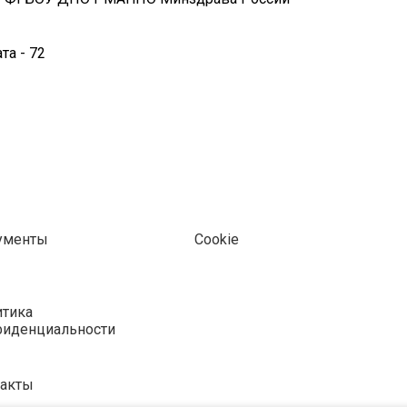
та - 72
ументы
Cookie
тика
фиденциальности
такты