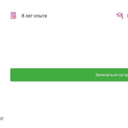
8
лет опыта
Записаться на п
ог