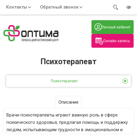
Контакты
Обратный звонок
Адрес:
Часы работы:
Телефон:
Пн-Пт
:
+7 (914) 579-77-99
Личный кабинет
7:30 - 19:00
Нажмите на номер, чтобы
Сб-Вс
:
позвонить
8:00 - 19:00
Онлайн запись
Нажимая на кнопку, вы даете согласие
на обработку своих
персональных данных
Психотерапевт
Психотерапевт
Описание
Врачи-психотерапевты играют важную роль в сфере
психического здоровья, предлагая помощь и поддержку
людям, испытывающим трудности в эмоциональном и