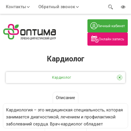
Контакты
Обратный звонок
Адрес:
Часы работы:
Телефон:
Пн-Пт
:
+7 (914) 579-77-99
Личный кабинет
7:30 - 19:00
Нажмите на номер, чтобы
Сб-Вс
:
позвонить
8:00 - 19:00
Онлайн запись
Нажимая на кнопку, вы даете согласие
на обработку своих
персональных данных
Кардиолог
Кардиолог
Описание
Кардиология – это медицинская специальность, которая
занимается диагностикой, лечением и профилактикой
заболеваний сердца. Врач-кардиолог обладает