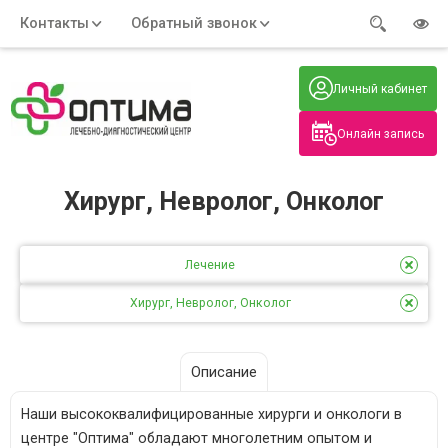
Контакты
Обратный звонок
Адрес:
Часы работы:
Телефон:
Пн-Пт
:
+7 (914) 579-77-99
Личный кабинет
7:30 - 19:00
Нажмите на номер, чтобы
Сб-Вс
:
позвонить
8:00 - 19:00
Онлайн запись
Нажимая на кнопку, вы даете согласие
на обработку своих
персональных данных
Хирург, Невролог, Онколог
Лечение
Хирург, Невролог, Онколог
Описание
Наши высококвалифицированные хирурги и онкологи в
центре "Оптима" обладают многолетним опытом и