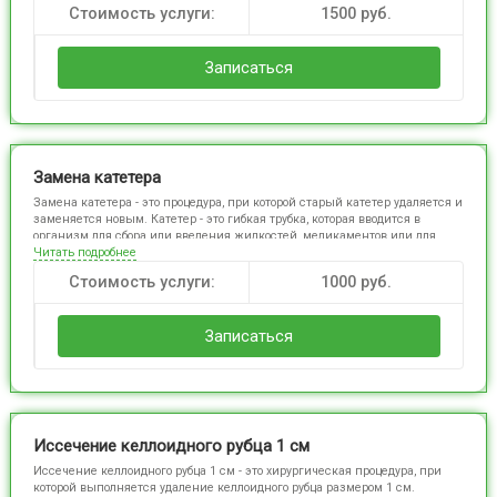
флегмон - это гнойное воспаление, распространяющееся в глубокие
Стоимость услуги:
1500
руб.
ткани. Вскрытие и дренаж проводятся для удаления гноя и
предотвращения его распространения, а также для облегчения боли и
снятия воспаления. Процедура выполняется под местной анестезией, и
Записаться
после нее может потребоваться ношение дренажа для удаления
оставшегося гноя.
Замена катетера
Замена катетера - это процедура, при которой старый катетер удаляется и
заменяется новым. Катетер - это гибкая трубка, которая вводится в
организм для сбора или введения жидкостей, медикаментов или для
Читать подробнее
других медицинских процедур. Замена катетера может быть необходима,
если старый катетер поврежден, засорен или если требуется
Стоимость услуги:
1000
руб.
использование другого типа катетера. Процедура проводится под
медицинским контролем для минимизации рисков и обеспечения
безопасности пациента.
Записаться
Иссечение келлоидного рубца 1 см
Иссечение келлоидного рубца 1 см - это хирургическая процедура, при
которой выполняется удаление келлоидного рубца размером 1 см.