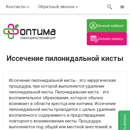
Контакты
Обратный звонок
Адрес:
Часы работы:
Телефон:
Пн-Пт
:
+7 (914) 579-77-99
Личный кабинет
7:30 - 19:00
Нажмите на номер, чтобы
Сб-Вс
:
позвонить
8:00 - 19:00
Онлайн запись
Нажимая на кнопку, вы даете согласие
на обработку своих
персональных данных
Иссечение пилонидальной кисты
Иссечение пилонидальной кисты - это хирургическая
процедура, при которой выполняется удаление
пилонидальной кисты. Пилонидальная киста - это
воспалительное образование, которое обычно
возникает в области крестца или копчика. Иссечение
пилонидальной кисты проводится с целью удаления
воспаленного содержимого и предотвращения
Задать вопрос
повторного возникновения кисты. Процедура
выполняется под общей или местной анестезией, в