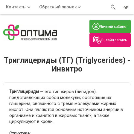
Контакты
Обратный звонок
Адрес:
Часы работы:
Телефон:
Пн-Пт
:
+7 (914) 579-77-99
Личный кабинет
7:30 - 19:00
Нажмите на номер, чтобы
Сб-Вс
:
позвонить
8:00 - 19:00
Онлайн запись
Нажимая на кнопку, вы даете согласие
на обработку своих
персональных данных
Триглицериды (ТГ) (Triglycerides) -
Инвитро
Триглицериды
— это тип жиров (липидов),
представляющих собой молекулы, состоящие из
глицерина, связанного с тремя молекулами жирных
кислот. Они являются основным источником энергии в
организме и хранятся в жировых тканях, а также
циркулируют в крови.
Структура: