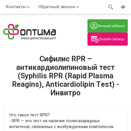
Контакты
Обратный звонок
Адрес:
Часы работы:
Телефон:
Пн-Пт
:
+7 (914) 579-77-99
Личный кабинет
7:30 - 19:00
Нажмите на номер, чтобы
Сб-Вс
:
позвонить
8:00 - 19:00
Онлайн запись
Нажимая на кнопку, вы даете согласие
на обработку своих
персональных данных
Сифилис RPR –
антикардиолипиновый тест
(Syphilis RPR (Rapid Plasma
Reagins), Аnticardiolipin Тest) -
Инвитро
Что такое тест RPR?
- RPR — это тест на наличие полисахаридных
антигенов, связанных с возбужденным комплексом