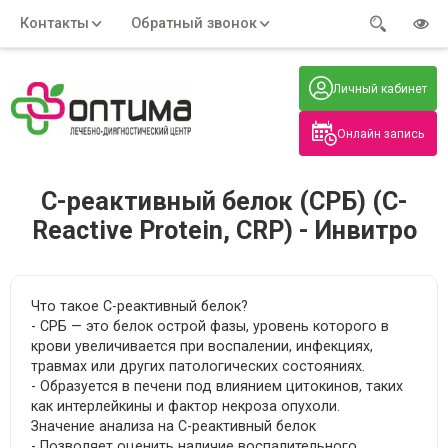
Контакты
Обратный звонок
Адрес:
Часы работы:
Телефон:
Пн-Пт
:
+7 (914) 579-77-99
Личный кабинет
7:30 - 19:00
Нажмите на номер, чтобы
Сб-Вс
:
позвонить
8:00 - 19:00
Онлайн запись
Нажимая на кнопку, вы даете согласие
на обработку своих
персональных данных
С-реактивный белок (СРБ) (C-
Reactive Protein, CRP) - Инвитро
Что такое С-реактивный белок?
- СРБ — это белок острой фазы, уровень которого в
крови увеличивается при воспалении, инфекциях,
травмах или других патологических состояниях.
- Образуется в печени под влиянием цитокинов, таких
как интерлейкины и фактор некроза опухоли.
Значение анализа на С-реактивный белок
- Позволяет оценить наличие воспалительного