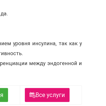
да.
ием уровня инсулина, так как у
тивность.
ференциации между эндогенной и
ся
Все услуги