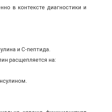
нно в контексте диагностики и
улина и С-пептида.
лин расщепляется на:
нсулином.