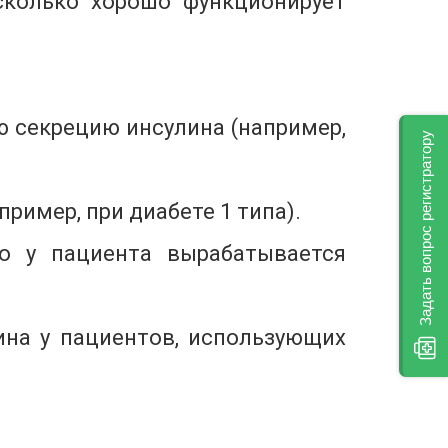
асколько хорошо функционирует
ю секрецию инсулина (например,
Задать вопрос регистратору
ример, при диабете 1 типа).
ко у пациента вырабатывается
ина у пациентов, использующих