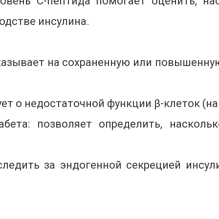
ровень С-пептида помогает оценить, н
одстве инсулина.
казывает на сохраненную или повышенну
ет о недостаточной функции β-клеток (нап
бета: позволяет определить, насколь
 следить за эндогенной секрецией инсул