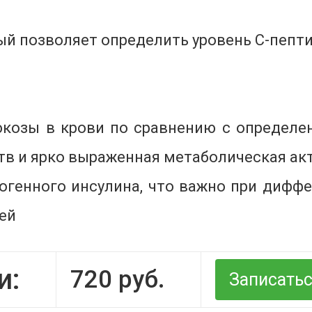
ый позволяет определить уровень С-пепти
козы в крови по сравнению с определен
в и ярко выраженная метаболическая ак
зогенного инсулина, что важно при диф
ей
и:
720
руб.
Записать