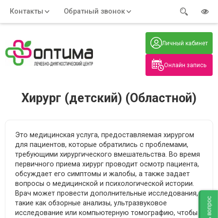
Контакты
Обратный звонок
Адрес:
Часы работы:
Телефон:
Пн-Пт
:
+7 (914) 579-77-99
Личный кабинет
7:30 - 19:00
Нажмите на номер, чтобы
Сб-Вс
:
позвонить
8:00 - 19:00
Онлайн запись
Нажимая на кнопку, вы даете согласие
на обработку своих
персональных данных
Хирург (детский) (Областной)
Это медицинская услуга, предоставляемая хирургом
для пациентов, которые обратились с проблемами,
требующими хирургического вмешательства. Во время
первичного приема хирург проводит осмотр пациента,
обсуждает его симптомы и жалобы, а также задает
вопросы о медицинской и психологической истории.
Врач может провести дополнительные исследования,
Задать вопрос
такие как обзорные анализы, ультразвуковое
исследование или компьютерную томографию, чтобы