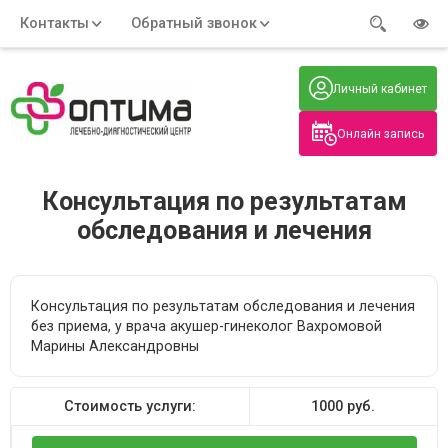
Контакты
Обратный звонок
Адрес:
Часы работы:
Телефон:
Пн-Пт
:
+7 (914) 579-77-99
Личный кабинет
7:30 - 19:00
Нажмите на номер, чтобы
Сб-Вс
:
позвонить
8:00 - 19:00
Онлайн запись
Нажимая на кнопку, вы даете согласие
на обработку своих
персональных данных
Консультация по результатам
обследования и лечения
Консультация по результатам обследования и лечения
без приема, у врача акушер-гинеколог Вахромовой
Марины Александровны
Стоимость услуги:
1000
руб.