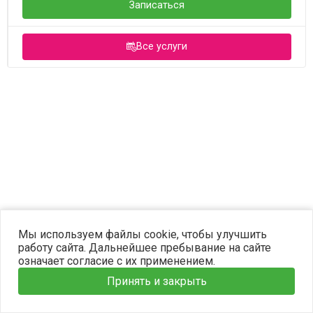
Записаться
Все услуги
©2023 OPTIMA. Все права защищены.
Мы используем файлы cookie, чтобы улучшить
работу сайта. Дальнейшее пребывание на сайте
означает согласие с их применением.
Принять и закрыть
Главная
Услуги
Наши врачи
Информация
Запись