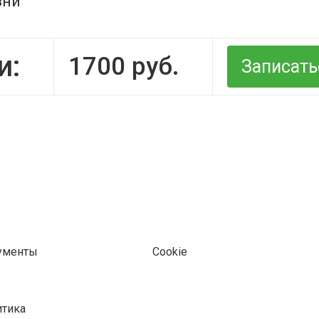
зни
и:
1700
руб.
Записать
ументы
Cookie
тика