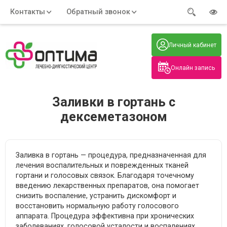
Контакты
Обратный звонок
Адрес:
Часы работы:
Телефон:
Пн-Пт
:
+7 (914) 579-77-99
Личный кабинет
7:30 - 19:00
Нажмите на номер, чтобы
Сб-Вс
:
позвонить
8:00 - 19:00
Онлайн запись
Нажимая на кнопку, вы даете согласие
на обработку своих
персональных данных
Заливки в гортань с
дексеметазоном
Заливка в гортань — процедура, предназначенная для
лечения воспалительных и поврежденных тканей
гортани и голосовых связок. Благодаря точечному
введению лекарственных препаратов, она помогает
снизить воспаление, устранить дискомфорт и
восстановить нормальную работу голосового
аппарата. Процедура эффективна при хронических
заболеваниях, голосовой усталости и воспалениях,