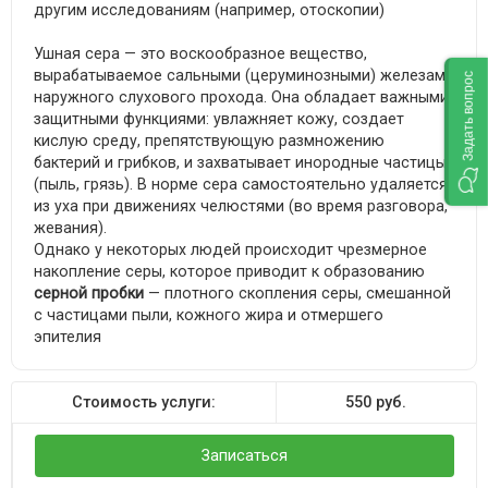
другим исследованиям (например, отоскопии)
Ушная сера — это воскообразное вещество,
вырабатываемое сальными (церуминозными) железами
Задать вопрос
наружного слухового прохода. Она обладает важными
защитными функциями: увлажняет кожу, создает
кислую среду, препятствующую размножению
бактерий и грибков, и захватывает инородные частицы
(пыль, грязь). В норме сера самостоятельно удаляется
из уха при движениях челюстями (во время разговора,
жевания).
Однако у некоторых людей происходит чрезмерное
накопление серы, которое приводит к образованию
серной пробки
— плотного скопления серы, смешанной
с частицами пыли, кожного жира и отмершего
эпителия
Стоимость услуги:
550
руб.
Записаться