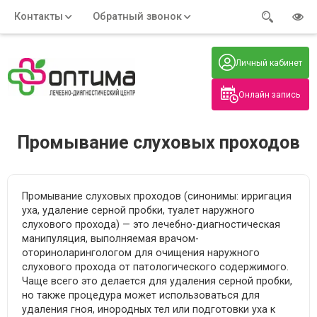
Контакты
Обратный звонок
Адрес:
Часы работы:
Телефон:
Пн-Пт
:
+7 (914) 579-77-99
Личный кабинет
7:30 - 19:00
Нажмите на номер, чтобы
Сб-Вс
:
позвонить
8:00 - 19:00
Онлайн запись
Нажимая на кнопку, вы даете согласие
на обработку своих
персональных данных
Промывание слуховых проходов
Промывание слуховых проходов (синонимы: ирригация
уха, удаление серной пробки, туалет наружного
слухового прохода) — это лечебно-диагностическая
манипуляция, выполняемая врачом-
оториноларингологом для очищения наружного
слухового прохода от патологического содержимого.
Чаще всего это делается для удаления серной пробки,
но также процедура может использоваться для
удаления гноя, инородных тел или подготовки уха к