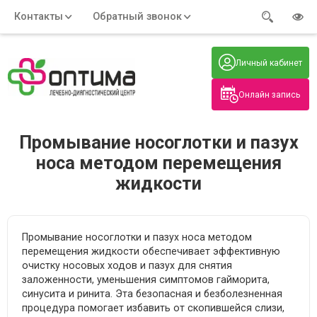
Контакты
Обратный звонок
Адрес:
Часы работы:
Телефон:
Пн-Пт
:
+7 (914) 579-77-99
Личный кабинет
7:30 - 19:00
Нажмите на номер, чтобы
Сб-Вс
:
позвонить
8:00 - 19:00
Онлайн запись
Нажимая на кнопку, вы даете согласие
на обработку своих
персональных данных
Промывание носоглотки и пазух
носа методом перемещения
жидкости
Промывание носоглотки и пазух носа методом
перемещения жидкости обеспечивает эффективную
очистку носовых ходов и пазух для снятия
заложенности, уменьшения симптомов гайморита,
синусита и ринита. Эта безопасная и безболезненная
процедура помогает избавить от скопившейся слизи,