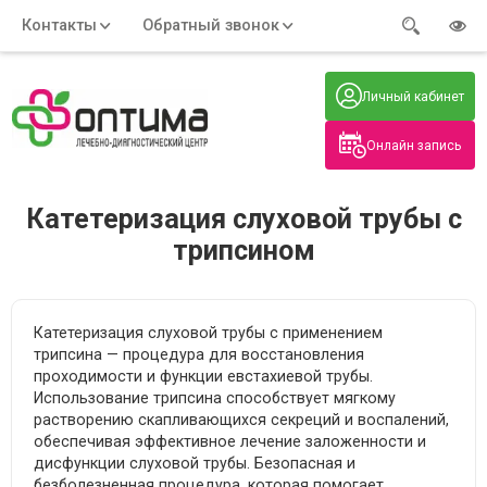
Контакты
Обратный звонок
Адрес:
Часы работы:
Телефон:
Пн-Пт
:
+7 (914) 579-77-99
Личный кабинет
7:30 - 19:00
Нажмите на номер, чтобы
Сб-Вс
:
позвонить
8:00 - 19:00
Онлайн запись
Нажимая на кнопку, вы даете согласие
на обработку своих
персональных данных
Катетеризация слуховой трубы с
трипсином
Катетеризация слуховой трубы с применением
трипсина — процедура для восстановления
проходимости и функции евстахиевой трубы.
Использование трипсина способствует мягкому
растворению скапливающихся секреций и воспалений,
обеспечивая эффективное лечение заложенности и
дисфункции слуховой трубы. Безопасная и
безболезненная процедура, которая помогает