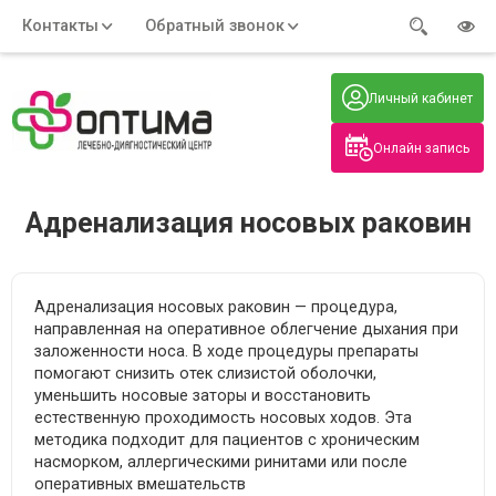
Контакты
Обратный звонок
Адрес:
Часы работы:
Телефон:
Пн-Пт
:
+7 (914) 579-77-99
Личный кабинет
7:30 - 19:00
Нажмите на номер, чтобы
Сб-Вс
:
позвонить
8:00 - 19:00
Онлайн запись
Нажимая на кнопку, вы даете согласие
на обработку своих
персональных данных
Адренализация носовых раковин
Адренализация носовых раковин — процедура,
направленная на оперативное облегчение дыхания при
заложенности носа. В ходе процедуры препараты
помогают снизить отек слизистой оболочки,
уменьшить носовые заторы и восстановить
естественную проходимость носовых ходов. Эта
методика подходит для пациентов с хроническим
насморком, аллергическими ринитами или после
оперативных вмешательств