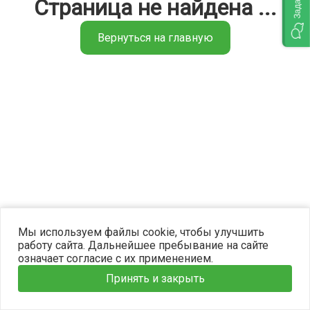
Страница не найдена ...
Вернуться на главную
©2023 OPTIMA. Все права защищены.
Мы используем файлы cookie, чтобы улучшить
работу сайта. Дальнейшее пребывание на сайте
означает согласие с их применением.
Принять и закрыть
Главная
Услуги
Наши врачи
Информация
Запись