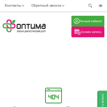
Контакты
Обратный звонок
Адрес:
Часы работы:
Телефон:
Пн-Пт
:
+7 (914) 579-77-99
Личный кабинет
7:30 - 19:00
Нажмите на номер, чтобы
Сб-Вс
:
позвонить
8:00 - 19:00
Онлайн запись
Нажимая на кнопку, вы даете согласие
на обработку своих
персональных данных
Задать вопрос