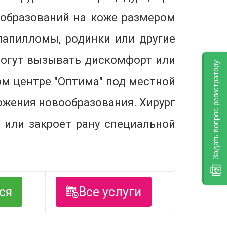
ообразований на коже размером
папилломы, родинки или другие
могут вызывать дискомфорт или
Задать вопрос регистратору
ом центре "Оптима" под местной
ожения новообразования. Хирург
 или закроет рану специальной
ся
Все услуги