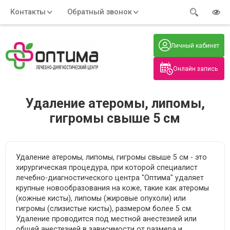
Контакты
Обратный звонок
Адрес:
Часы работы:
Телефон:
Пн-Пт
:
+7 (914) 579-77-99
Личный кабинет
7:30 - 19:00
Нажмите на номер, чтобы
Сб-Вс
:
позвонить
8:00 - 19:00
Онлайн запись
Нажимая на кнопку, вы даете согласие
на обработку своих
персональных данных
Удаление атеромы, липомы,
гигромы свыше 5 см
Удаление атеромы, липомы, гигромы свыше 5 см - это
хирургическая процедура, при которой специалист
лечебно-диагностического центра "Оптима" удаляет
крупные новообразования на коже, такие как атеромы
(кожные кисты), липомы (жировые опухоли) или
гигромы (слизистые кисты), размером более 5 см.
Удаление проводится под местной анестезией или
общей анестезией в зависимости от размера и