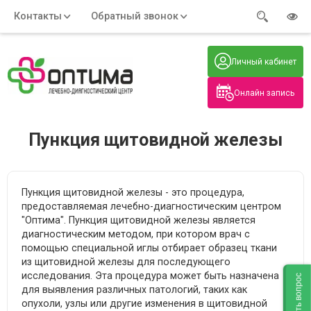
Контакты
Обратный звонок
Адрес:
Часы работы:
Телефон:
Пн-Пт
:
+7 (914) 579-77-99
Личный кабинет
7:30 - 19:00
Нажмите на номер, чтобы
Сб-Вс
:
позвонить
8:00 - 19:00
Онлайн запись
Нажимая на кнопку, вы даете согласие
на обработку своих
персональных данных
Пункция щитовидной железы
Пункция щитовидной железы - это процедура,
предоставляемая лечебно-диагностическим центром
"Оптима". Пункция щитовидной железы является
диагностическим методом, при котором врач с
помощью специальной иглы отбирает образец ткани
из щитовидной железы для последующего
исследования. Эта процедура может быть назначена
Задать вопрос
для выявления различных патологий, таких как
опухоли, узлы или другие изменения в щитовидной