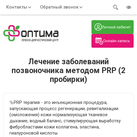
Контакты
Обратный звонок
Адрес:
Часы работы:
Телефон:
Пн-Пт
:
+7 (914) 579-77-99
Личный кабинет
7:30 - 19:00
Нажмите на номер, чтобы
Сб-Вс
:
позвонить
8:00 - 19:00
Онлайн запись
Нажимая на кнопку, вы даете согласие
на обработку своих
персональных данных
Лечение заболеваний
позвоночника методом PRP (2
пробирки)
🔩PRP терапия - это инъекционная процедура,
запускающая процесс регенерации, ревитализации
(омоложения) кожи нормализующая тканевое
дыхание, водный баланс, стимулирующая выработку
фибробластами кожи коллагена, эластина,
гиалуроновой кислоты