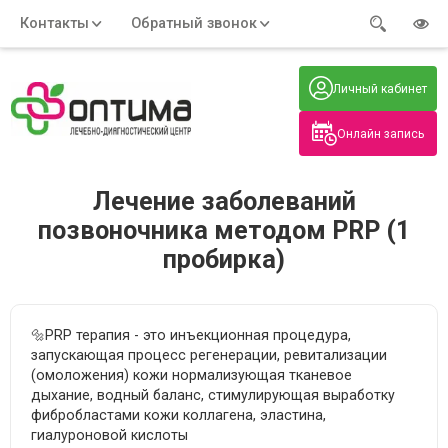
Контакты
Обратный звонок
Адрес:
Часы работы:
Телефон:
Пн-Пт
:
+7 (914) 579-77-99
Личный кабинет
7:30 - 19:00
Нажмите на номер, чтобы
Сб-Вс
:
позвонить
8:00 - 19:00
Онлайн запись
Нажимая на кнопку, вы даете согласие
на обработку своих
персональных данных
Лечение заболеваний
позвоночника методом PRP (1
пробирка)
🔩PRP терапия - это инъекционная процедура,
запускающая процесс регенерации, ревитализации
(омоложения) кожи нормализующая тканевое
дыхание, водный баланс, стимулирующая выработку
фибробластами кожи коллагена, эластина,
гиалуроновой кислоты