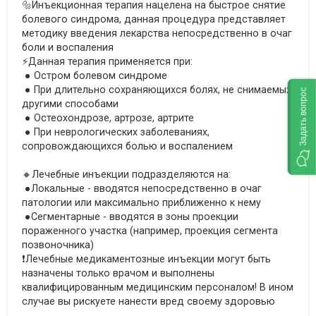
🔩Инъекционная терапия нацелена на быстрое снятие
болевого синдрома, данная процедура представляет
методику введения лекарства непосредственно в очаг
боли и воспаления
⚡️Данная терапия применяется при:
● Остром болевом синдроме
● При длительно сохраняющихся болях, не снимаемых
Задать вопрос
другими способами
● Остеохондрозе, артрозе, артрите
● При неврологических заболеваниях,
сопровождающихся болью и воспалением
🔸Лечебные инъекции подразделяются на:
●Локальные - вводятся непосредственно в очаг
патологии или максимально приближенно к нему
●Cегментарные - вводятся в зоны проекции
пораженного участка (например, проекция сегмента
позвоночника)
❗️Лечебные медикаментозные инъекции могут быть
назначены только врачом и выполнены
квалифицированным медицинским персоналом! В ином
случае вы рискуете нанести вред своему здоровью