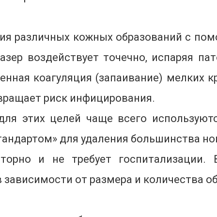
ия различных кожных образований с помо
лазер воздействует точечно, испаряя па
нная коагуляция (запаивание) мелких к
вращает риск инфицирования.
для этих целей чаще всего использую
тандартом» для удаления большинства но
торно и не требует госпитализации.
в зависимости от размера и количества о