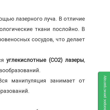
щью лазерного луча. В отличие
тологические ткани послойно. В
ровеносных сосудов, что делает
тся
углекислотные (CO2) лазеры
,
вообразований.
Задать вопрос регистратору
 Вся манипуляция занимает от
бразований.