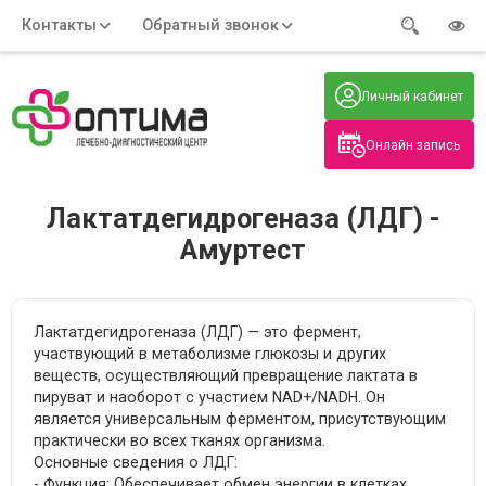
Контакты
Обратный звонок
Адрес:
Часы работы:
Телефон:
Пн-Пт
:
+7 (914) 579-77-99
Личный кабинет
7:30 - 19:00
Нажмите на номер, чтобы
Сб-Вс
:
позвонить
8:00 - 19:00
Онлайн запись
Нажимая на кнопку, вы даете согласие
на обработку своих
персональных данных
Лактатдегидрогеназа (ЛДГ) -
Амуртест
Лактатдегидрогеназа (ЛДГ) — это фермент,
участвующий в метаболизме глюкозы и других
веществ, осуществляющий превращение лактата в
пируват и наоборот с участием NAD+/NADH. Он
является универсальным ферментом, присутствующим
практически во всех тканях организма.
Основные сведения о ЛДГ:
- Функция: Обеспечивает обмен энергии в клетках,