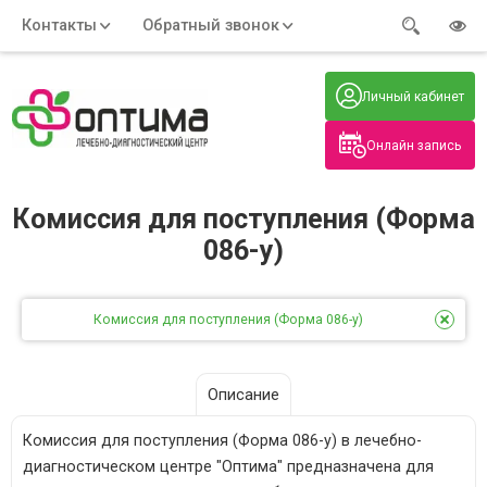
Контакты
Обратный звонок
Адрес:
Часы работы:
Телефон:
Пн-Пт
:
+7 (914) 579-77-99
Личный кабинет
7:30 - 19:00
Нажмите на номер, чтобы
Сб-Вс
:
позвонить
8:00 - 19:00
Онлайн запись
Нажимая на кнопку, вы даете согласие
на обработку своих
персональных данных
Комиссия для поступления (Форма
086-у)
Комиссия для поступления (Форма 086-у)
Описание
Комиссия для поступления (Форма 086-у) в лечебно-
диагностическом центре "Оптима" предназначена для