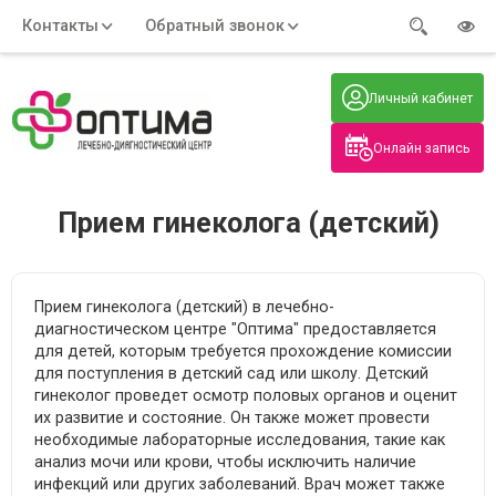
Контакты
Обратный звонок
Адрес:
Часы работы:
Телефон:
Пн-Пт
:
+7 (914) 579-77-99
Личный кабинет
7:30 - 19:00
Нажмите на номер, чтобы
Сб-Вс
:
позвонить
8:00 - 19:00
Онлайн запись
Нажимая на кнопку, вы даете согласие
на обработку своих
персональных данных
Прием гинеколога (детский)
Прием гинеколога (детский) в лечебно-
диагностическом центре "Оптима" предоставляется
для детей, которым требуется прохождение комиссии
для поступления в детский сад или школу. Детский
гинеколог проведет осмотр половых органов и оценит
их развитие и состояние. Он также может провести
необходимые лабораторные исследования, такие как
анализ мочи или крови, чтобы исключить наличие
инфекций или других заболеваний. Врач может также