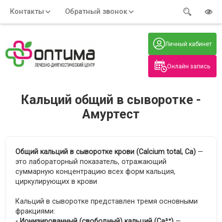
Контакты
Обратный звонок
Адрес:
Часы работы:
Телефон:
Пн-Пт
:
+7 (914) 579-77-99
Личный кабинет
7:30 - 19:00
Нажмите на номер, чтобы
Сб-Вс
:
позвонить
8:00 - 19:00
Онлайн запись
Нажимая на кнопку, вы даете согласие
на обработку своих
персональных данных
Кальций общий в сыворотке -
Амуртест
Общий кальций в сыворотке крови (Calcium total, Ca)
—
это лабораторный показатель, отражающий
суммарную концентрацию всех форм кальция,
циркулирующих в крови
Кальций в сыворотке представлен тремя основными
фракциями:
- Ионизированный (свободный) кальций (Ca²⁺)
—