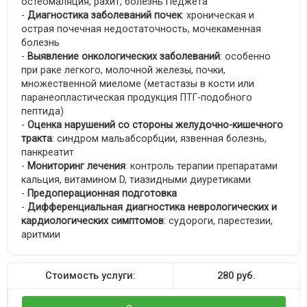
остеомаляция, рахит, болезнь Педжета
-
Диагностика заболеваний почек
: хроническая и
острая почечная недостаточность, мочекаменная
болезнь
-
Выявление онкологических заболеваний
: особенно
при раке легкого, молочной железы, почки,
множественной миеломе (метастазы в кости или
паранеопластическая продукция ПТГ-подобного
пептида)
-
Оценка нарушений со стороны желудочно-кишечного
тракта
: синдром мальабсорбции, язвенная болезнь,
панкреатит
-
Мониторинг лечения
: контроль терапии препаратами
кальция, витамином D, тиазидными диуретиками
-
Предоперационная подготовка
-
Дифференциальная диагностика неврологических и
кардиологических симптомов
: судороги, парестезии,
аритмии
Стоимость услуги:
280
руб.