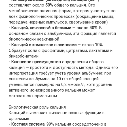
составляет около
50%
общего кальция. Это
метаболически активная форма, которая участвует во
всех физиологических процессах (сокращение мышц,
передача нервных импульсов, свертывание крови)
- Кальций, связанный с белками
— около
40%
. В
основном связан с альбумином, эта фракция является
биологически неактивной
- Кальций в комплексе с анионами
— около
10%
.
Образует соли с фосфатами, цитратами, лактатами и
бикарбонатами
- Ключевое преимущество
определения общего
кальция — простота и доступность метода. Однако его
интерпретация требует учета уровня альбумина: при
снижении альбумина на 10 г/л общий кальций
уменьшается примерно на 0,2 ммоль/л, хотя уровень
активного ионизированного кальция может
оставаться нормальным
Биологическая роль кальция
Кальций выполняет жизненно важные функции в
организме :
- Костная система:
99% кальция сосредоточено в