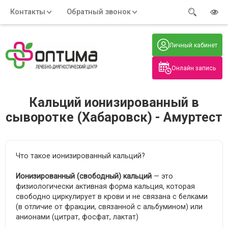
Контакты
Обратный звонок
Адрес:
Часы работы:
Телефон:
Пн-Пт
:
+7 (914) 579-77-99
Личный кабинет
7:30 - 19:00
Нажмите на номер, чтобы
Сб-Вс
:
позвонить
8:00 - 19:00
Онлайн запись
Нажимая на кнопку, вы даете согласие
на обработку своих
персональных данных
Кальций ионизированный в
сыворотке (Хабаровск) - Амуртест
Что такое ионизированный кальций?
Ионизированный (свободный) кальций
— это
физиологически активная форма кальция, которая
свободно циркулирует в крови и не связана с белками
(в отличие от фракции, связанной с альбумином) или
анионами (цитрат, фосфат, лактат)