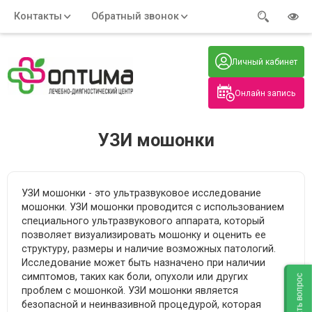
Контакты
Обратный звонок
Адрес:
Часы работы:
Телефон:
Пн-Пт
:
+7 (914) 579-77-99
Личный кабинет
7:30 - 19:00
Нажмите на номер, чтобы
Сб-Вс
:
позвонить
8:00 - 19:00
Онлайн запись
Нажимая на кнопку, вы даете согласие
на обработку своих
персональных данных
УЗИ мошонки
УЗИ мошонки - это ультразвуковое исследование
мошонки. УЗИ мошонки проводится с использованием
специального ультразвукового аппарата, который
позволяет визуализировать мошонку и оценить ее
структуру, размеры и наличие возможных патологий.
Исследование может быть назначено при наличии
симптомов, таких как боли, опухоли или других
Задать вопрос
проблем с мошонкой. УЗИ мошонки является
безопасной и неинвазивной процедурой, которая