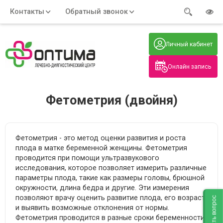
Контакты
Обратный звонок
Адрес:
Часы работы:
Телефон:
Пн-Пт
:
+7 (914) 579-77-99
Личный кабинет
7:30 - 19:00
Нажмите на номер, чтобы
Сб-Вс
:
позвонить
8:00 - 19:00
Онлайн запись
Нажимая на кнопку, вы даете согласие
на обработку своих
персональных данных
Фетометрия (двойня)
Фетометрия - это метод оценки развития и роста
плода в матке беременной женщины. Фетометрия
проводится при помощи ультразвукового
исследования, которое позволяет измерить различные
параметры плода, такие как размеры головы, брюшной
окружности, длина бедра и другие. Эти измерения
позволяют врачу оценить развитие плода, его возраст
Задать вопрос
и выявить возможные отклонения от нормы.
Фетометрия проводится в разные сроки беременности