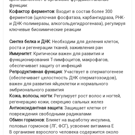
функции:
Кофактор ферментов:
Входит в состав более 300
ферментов (щелочная фосфатаза, карбангидраза, РНК-
и ДНК-полимеразы, алкогольдегидрогеназа), регулируя
ключевые биохимические реакции
Синтез белка и ДНК:
Необходим для деления клеток,
роста и регенерации тканей, заживления ран
Иммунитет:
Критически важен для развития и
функционирования T-лимфоцитов, макрофагов,
обеспечивает защиту от инфекций
Репродуктивная функция:
Участвует в сперматогенезе
(обеспечивает целостность ДНК сперматозоидов),
важен для развития яйцеклетки и нормального
эмбрионального развития
Кожа, волосы, ногти:
Регулирует рост волос и ногтей,
регенерацию кожи, секрецию сальных желез
Антиоксидантная защита:
Защищает клетки от
повреждения свободными радикалами
Обмен гормонов:
Влияет на выработку инсулина,
половых гормонов (ЛГ, ФСГ), усвоение витамина Е
В организме взрослого человека содержится около