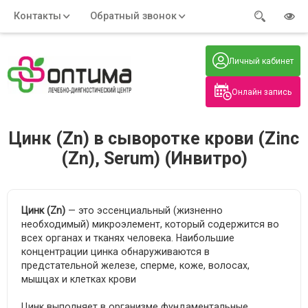
Контакты
Обратный звонок
Адрес:
Часы работы:
Телефон:
Пн-Пт
:
+7 (914) 579-77-99
Личный кабинет
7:30 - 19:00
Нажмите на номер, чтобы
Сб-Вс
:
позвонить
8:00 - 19:00
Онлайн запись
Нажимая на кнопку, вы даете согласие
на обработку своих
персональных данных
Цинк (Zn) в сыворотке крови (Zinc
(Zn), Serum) (Инвитро)
Цинк (Zn)
— это эссенциальный (жизненно
необходимый) микроэлемент, который содержится во
всех органах и тканях человека. Наибольшие
концентрации цинка обнаруживаются в
предстательной железе, сперме, коже, волосах,
мышцах и клетках крови
Цинк выполняет в организме фундаментальные