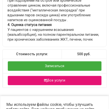
При подозрении на острое или хроническое
отравление цинком, включая профессиональные
воздействия ("металлическая лихорадка" при
вдыхании паров оксида цинка) или употребление
напитков из оцинкованной посуды .
4. Оценка статуса питания
У пациентов с нарушением всасывания
(мальабсорбция), на полном парентеральном питании,
при хронических заболеваниях ЖКТ, печени, почек
Стоимость услуги:
500
руб.
Записаться
Все услуги
©2023 OPTIMA. Все права защищены.
Мы используем файлы cookie, чтобы улучшить