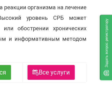
га реакции организма на лечение
 Высокий уровень СРБ может
Задать вопрос регистратору
и или обострении хронических
трым и информативным методом
ся
Все услуги