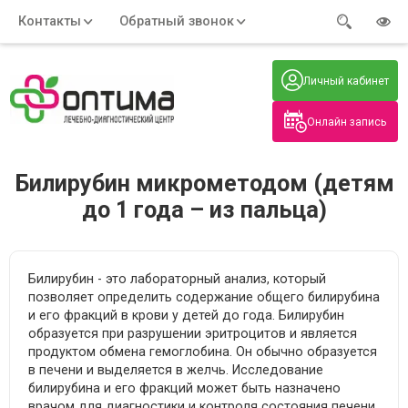
Контакты
Обратный звонок
Адрес:
Часы работы:
Телефон:
Пн-Пт
:
+7 (914) 579-77-99
Личный кабинет
7:30 - 19:00
Нажмите на номер, чтобы
Сб-Вс
:
позвонить
8:00 - 19:00
Онлайн запись
Нажимая на кнопку, вы даете согласие
на обработку своих
персональных данных
Билирубин микрометодом (детям
до 1 года – из пальца)
Билирубин - это лабораторный анализ, который
позволяет определить содержание общего билирубина
и его фракций в крови у детей до года. Билирубин
образуется при разрушении эритроцитов и является
продуктом обмена гемоглобина. Он обычно образуется
в печени и выделяется в желчь. Исследование
билирубина и его фракций может быть назначено
врачом для диагностики и контроля состояния печени,