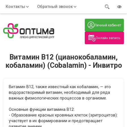
Контакты
Обратный звонок
Адрес:
Часы работы:
Телефон:
Пн-Пт
:
+7 (914) 579-77-99
Личный кабинет
7:30 - 19:00
Нажмите на номер, чтобы
Сб-Вс
:
позвонить
8:00 - 19:00
Онлайн запись
Нажимая на кнопку, вы даете согласие
на обработку своих
персональных данных
Витамин В12 (цианокобаламин,
кобаламин) (Cobalamin) - Инвитро
Витамин B12, также известный как кобаламин, — это
водорастворимый витамин, необходимый для ряда
важных физиологических процессов в организме.
Основные функции витамина B12:
- Образование красных кровяных клеток (эритроцитов):
участвует в их формировании и предотвращает
развитие анемии.