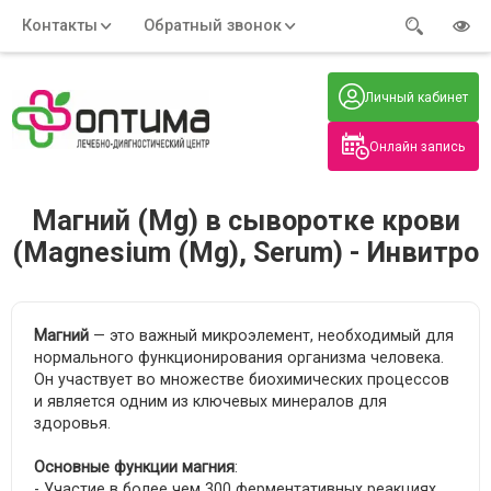
Контакты
Обратный звонок
Адрес:
Часы работы:
Телефон:
Пн-Пт
:
+7 (914) 579-77-99
Личный кабинет
7:30 - 19:00
Нажмите на номер, чтобы
Сб-Вс
:
позвонить
8:00 - 19:00
Онлайн запись
Нажимая на кнопку, вы даете согласие
на обработку своих
персональных данных
Магний (Мg) в сыворотке крови
(Magnesium (Mg), Serum) - Инвитро
Магний
— это важный микроэлемент, необходимый для
нормального функционирования организма человека.
Он участвует во множестве биохимических процессов
и является одним из ключевых минералов для
здоровья.
Основные функции магния
:
- Участие в более чем 300 ферментативных реакциях,