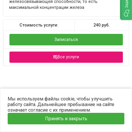
железосвязывающей способности, то есть
максимальной концентрации железа
Стоимость услуги:
240
руб.
Записаться
Все услуги
©2023 OPTIMA. Все права защищены.
Мы используем файлы cookie, чтобы улучшить
работу сайта. Дальнейшее пребывание на сайте
означает согласие с их применением.
Принять и закрыть
Главная
Услуги
Наши врачи
Информация
Запись