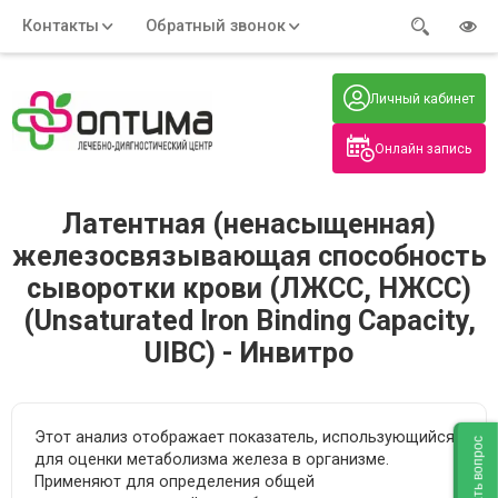
Контакты
Обратный звонок
Адрес:
Часы работы:
Телефон:
Пн-Пт
:
+7 (914) 579-77-99
Личный кабинет
7:30 - 19:00
Нажмите на номер, чтобы
Сб-Вс
:
позвонить
8:00 - 19:00
Онлайн запись
Нажимая на кнопку, вы даете согласие
на обработку своих
персональных данных
Латентная (ненасыщенная)
железосвязывающая способность
сыворотки крови (ЛЖСС, НЖСС)
(Unsaturated Iron Binding Capacity,
UIBC) - Инвитро
Этот анализ отображает показатель, использующийся
Задать вопрос
для оценки метаболизма железа в организме.
Применяют для определения общей