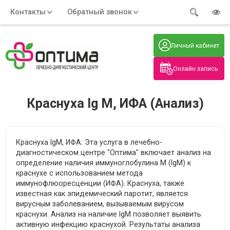
Контакты
Обратный звонок
Адрес:
Часы работы:
Телефон:
Пн-Пт
:
+7 (914) 579-77-99
Личный кабинет
7:30 - 19:00
Нажмите на номер, чтобы
Сб-Вс
:
позвонить
8:00 - 19:00
Онлайн запись
Нажимая на кнопку, вы даете согласие
на обработку своих
персональных данных
Краснуха Ig М, ИФА (Анализ)
Краснуха IgМ, ИФА: Эта услуга в лечебно-
диагностическом центре "Оптима" включает анализ на
определение наличия иммуноглобулина М (IgМ) к
краснухе с использованием метода
иммунофлюоресценции (ИФА). Краснуха, также
известная как эпидемический паротит, является
вирусным заболеванием, вызываемым вирусом
краснухи. Анализ на наличие IgМ позволяет выявить
активную инфекцию краснухой. Результаты анализа