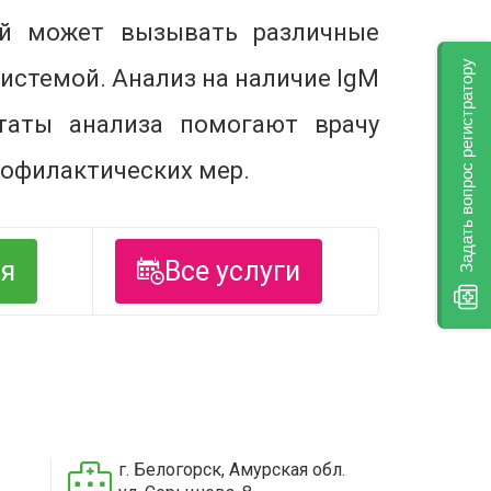
ый может вызывать различные
Задать вопрос регистратору
истемой. Анализ на наличие IgМ
таты анализа помогают врачу
рофилактических мер.
ся
Все услуги
г. Белогорск, Амурская обл.