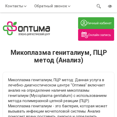
Контакты
Обратный звонок
Адрес:
Часы работы:
Телефон:
Пн-Пт
:
+7 (914) 579-77-99
Личный кабинет
7:30 - 19:00
Нажмите на номер, чтобы
Сб-Вс
:
позвонить
8:00 - 19:00
Онлайн запись
Нажимая на кнопку, вы даете согласие
на обработку своих
персональных данных
Микоплазма гениталиум, ПЦР
метод (Анализ)
Микоплазма гениталиум, ПЦР метод: Данная услуга в
лечебно-диагностическом центре "Оптима" включает
анализ на определение наличия микоплазмы
гениталиум (Mycoplasma genitalium) с использованием
метода полимеразной цепной реакции (ПЦР).
Микоплазма гениталиум - это бактерия, которая может
вызывать инфекции мочеполовой системы. Анализ
помогает врачу поставить диагноз и определить