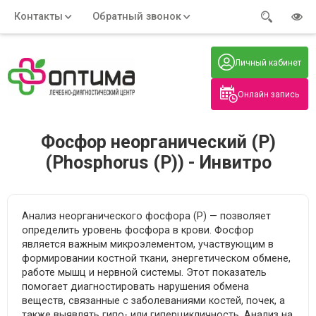
Контакты
Обратный звонок
Адрес:
Часы работы:
Телефон:
Пн-Пт
:
+7 (914) 579-77-99
Личный кабинет
7:30 - 19:00
Нажмите на номер, чтобы
Сб-Вс
:
позвонить
8:00 - 19:00
Онлайн запись
Нажимая на кнопку, вы даете согласие
на обработку своих
персональных данных
Фосфор неорганический (P)
(Phosphorus (P)) - Инвитро
Анализ неорганического фосфора (P) — позволяет
определить уровень фосфора в крови. Фосфор
является важным микроэлементом, участвующим в
формировании костной ткани, энергетическом обмене,
работе мышц и нервной системы. Этот показатель
помогает диагностировать нарушения обмена
веществ, связанные с заболеваниями костей, почек, а
также выявлять гипо- или гиперцикличность. Анализ на