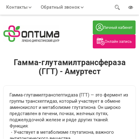
Контакты
Обратный звонок
Адрес:
Часы работы:
Телефон:
Пн-Пт
:
+7 (914) 579-77-99
Личный кабинет
7:30 - 19:00
Нажмите на номер, чтобы
Сб-Вс
:
позвонить
8:00 - 19:00
Онлайн запись
Нажимая на кнопку, вы даете согласие
на обработку своих
персональных данных
Гамма-глутамилтрансфераза
(ГГТ) - Амуртест
Гамма-глутамилтранспептидаза (ГГТ) — это фермент из
группы трансхептидаз, который участвует в обмене
аминокислот и метаболизме глутатиона. Он широко
представлен в печени, почках, желчных путях,
поджелудочной железе и ряде других тканей.
Функция:
- Участвует в метаболизме глутатиона, важного
антитоксического вещества.