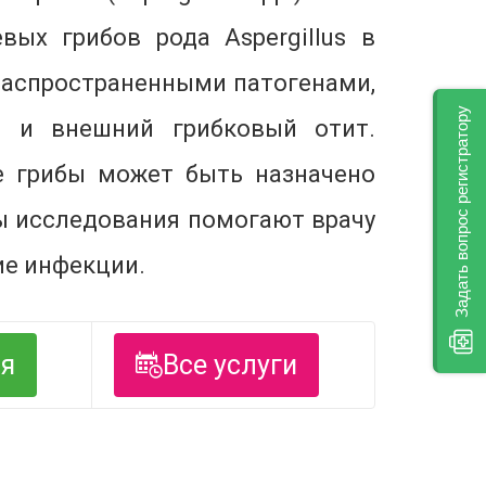
ых грибов рода Aspergillus в
я распространенными патогенами,
Задать вопрос регистратору
т и внешний грибковый отит.
е грибы может быть назначено
ты исследования помогают врачу
ие инфекции.
ся
Все услуги