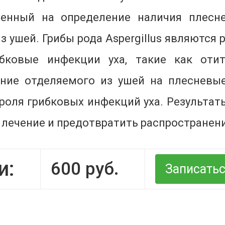
ленный на определение наличия плеснев
з ушей. Грибы рода Aspergillus являютс
бковые инфекции уха, такие как оти
ание отделяемого из ушей на плесневы
роля грибковых инфекций уха. Результа
лечение и предотвратить распространен
и:
600
руб.
Записать