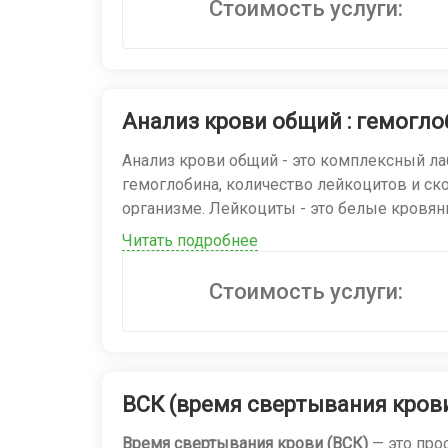
Стоимость услуги:
Выявление явного диабета.
Выявление
предиабета
(нарушенной глике
Контроль лечения диабета
(оценка эффекти
Обследование при ожирении, метаболичес
Анализ крови общий : гемогло
Важно!
Диагноз «сахарный диабет» никогда
Анализ крови общий - это комплексный л
исследование и проведение
глюкозотолера
гемоглобина, количество лейкоцитов и ско
организме. Лейкоциты - это белые кровян
Что может влиять на результат?
показатель, который отражает скорость 
Повышение (гипергликемия):
диабет, панк
Читать подробнее
состояниях. Анализ крови общий являетс
лекарств (преднизолон, диуретики, антиде
Понижение (гипогликемия):
передозировка
Стоимость услуги:
тяжелые заболевания печени, некоторые 
ВСК (время свертывания крови
Время свертывания крови (ВСК)
— это про