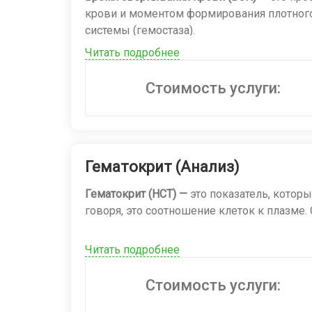
крови и моментом формирования плотного 
системы (гемостаза).
Читать подробнее
Для чего нужен этот анализ?
Стоимость услуги:
Скрининг нарушений гемостаза:
Врач назна
свертывания.
Оценка рисков перед операцией:
Чтобы ми
Гематокрит (Анализ)
Диагностика заболеваний:
При подозрении
Гематокрит (HCT) —
это показатель, котор
печени (где синтезируются факторы сверт
говоря, это соотношение клеток к плазме
Контроль лечения:
При приеме некоторых л
Читать подробнее
Когда назначают:
В рамках общего анализа
Стоимость услуги: