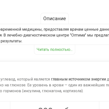
Описание
временной медицины, предоставляя врачам ценные данные
я. В лечебно-диагностическом центре "Оптима" мы предлаг
результаты.
анием, а наш опытный персонал состоит из высококвалиф
Читать полностью...
различные виды анализов, включая общий анализ крови, б
н и быстр. Пациенты получают подробную консультацию о 
иальность результатов и обеспечиваем точность и достов
ете быть уверены в качестве предоставляемых услуг и на
 углевод, который является
главным источником энергии
д
вье и предотвращать возникновение заболеваний путем пр
ко на глюкозе. Ее уровень в крови — один из важнейших п
 гормонов (инсулина, глюкагона, кортизола).
: