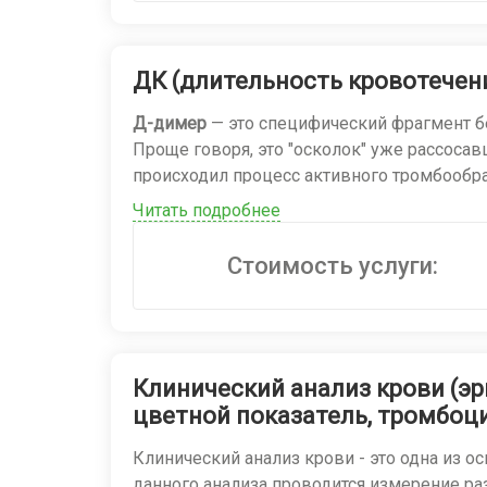
ДК (длительность кровотечени
Д-димер
— это специфический фрагмент бе
Проще говоря, это "осколок" уже рассосав
происходил процесс активного тромбообр
Читать подробнее
Зачем нужен этот анализ?
Это высокочувствительный, но неспецифич
Стоимость услуги:
связанные с патологическим тромбообразо
Основные показания к назначению:
Подозрение на венозный тромбоз:
Клинический анализ крови (эр
Тромбоз глубоких вен (ТГВ)
ног (боль, оте
цветной показатель, тромбоци
Тромбоэмболия легочной артерии (ТЭЛА)
(
Клинический анализ крови - это одна из о
Диагностика ДВС-синдрома
(диссеминиров
данного анализа проводится измерение ра