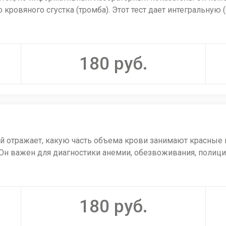
кровяного сгустка (тромба). Этот тест дает интегральну
180
руб.
чает ВСК как первый шаг в диагностике, чтобы понять, ес
нимизировать риск обильной кровопотери во время хирур
 на гемофилию, болезнь Виллебранда, тромбоцитопению, 
ый отражает, какую часть объема крови занимают красные
ывания).
. Он важен для диагностики анемии, обезвоживания, полиц
екарств, влияющих на свертываемость (например, гепари
 крови (ОАК), при подозрении на анемию, для оценки степ
180
руб.