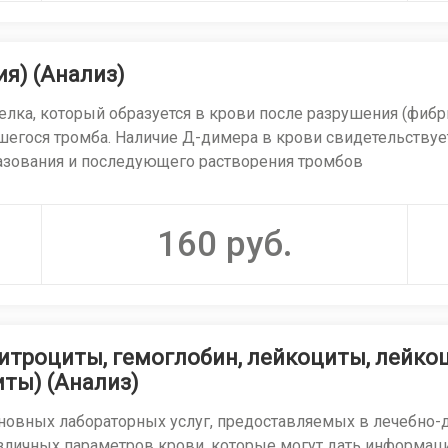
я) (Анализ)
лка, который образуется в крови после разрушения (фибри
шегося тромба. Наличие Д-димера в крови свидетельствует
азования и последующего растворения тромбов
ный скрининговый тест. Его главная клиническая ценност
160
руб.
ванием, если результат в норме
итроциты, гемоглобин, лейкоциты, лейко
к, покраснение конечности)
ты) (Анализ)
внезапная одышка, боль в груди, кровохарканье)
сновных лабораторных услуг, предоставляемых в лечебно-
анного внутрисосудистого свертывания) — тяжелого состо
зличных параметров крови, которые могут дать информац