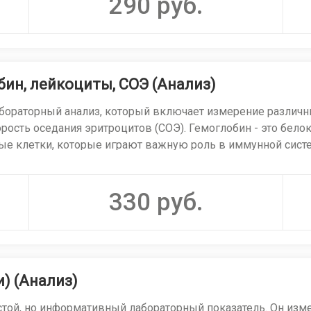
290
руб.
мии натощак).
вности таблеток или инсулина).
ком синдроме, сердечно-сосудистых заболеваниях
бин, лейкоциты, СОЭ (Анализ)
 не ставится по одному анализу. При пограничных или выс
абораторный анализ, который включает измерение различн
нтного теста (ГТТ)
.
рость оседания эритроцитов (СОЭ). Гемоглобин - это бело
ые клетки, которые играют важную роль в иммунной систе
оседания эритроцитов и может быть повышен при различн
реатит, опухоли надпочечников, тиреотоксикоз, сильный ст
я важным инструментом для общей оценки здоровья паци
прессанты).
330
руб.
 инсулина или сахароснижающих таблеток, голодание, инсу
ферментопатии
) (Анализ)
стой, но информативный лабораторный показатель. Он из