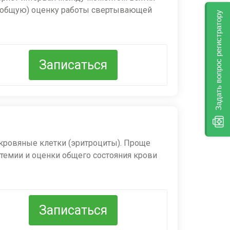
ю (общую) оценку работы свертывающей
Задать вопрос регистратору
Записаться
ть ли в принципе отклонения в процессе
гического вмешательства.
ДВС-синдром, тяжелые заболевания
 кровяные клетки (эритроциты). Проще
итемии и оценки общего состояния крови
на)
ени обезвоживания, контроля лечения
Записаться