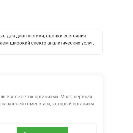
 для диагностики, оценки состояния
аем широкий спектр аналитических услуг,
ицированных специалистов в области
иохимические анализы, анализы мочи, кала
подготовке к анализу и инструкции по
ерность каждого анализа.
дежности полученных результатов. Наша
ля всех клеток организма. Мозг, нервная
едоставления точных, своевременных и
оказателей гомеостаза, который организм