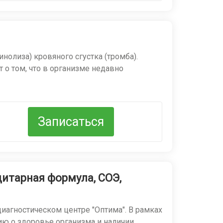
нолиза) кровяного сгустка (тромба).
 о том, что в организме недавно
ь — быстро исключить диагнозы,
Записаться
цитарная формула, СОЭ,
диагностическом центре "Оптима". В рамках
яния, при котором образуются
ию о здоровье организма и наличии