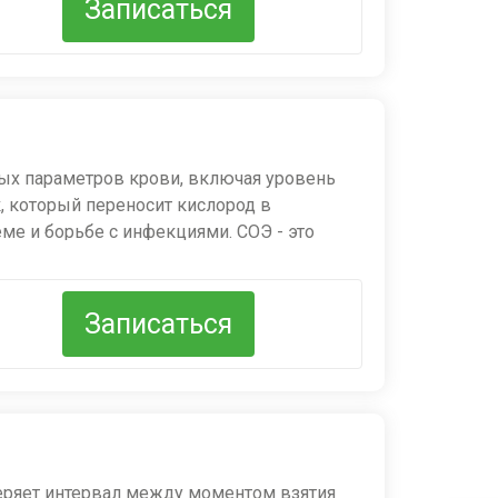
Записаться
оких значениях требуется повторное
ых параметров крови, включая уровень
к, который переносит кислород в
ме и борьбе с инфекциями. СОЭ - это
ых воспалительных или инфекционных
ресс, инфаркт, инсульт, прием некоторых
ента и выявления возможных нарушений.
линома, алкогольная интоксикация,
Записаться
меряет интервал между моментом взятия