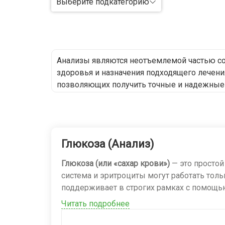
Выберите подкатегорию
Анализы являются неотъемлемой частью со
здоровья и назначения подходящего лечени
позволяющих получить точные и надежные 
Наш центр оснащен современным оборудов
лабораторной диагностики. Мы предлагаем 
и другие.
Процесс прохождения анализов у нас удобе
Глюкоза (Анализ)
сдаче образцов. Мы гарантируем конфиденц
Выполняя анализы в нашем центре, вы мож
Глюкоза (или «сахар крови»)
— это простой
миссия - помогать людям сохранять здоро
система и эритроциты могут работать толь
профессиональных лабораторных анализов.
поддерживает в строгих рамках с помощью
Читать подробнее
Зачем назначают этот анализ?
Скрининг и диагностика сахарного диабета