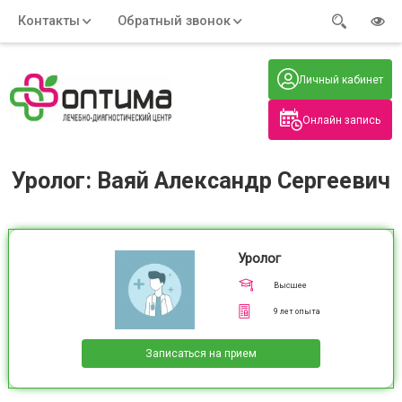
Контакты
Обратный звонок
Адрес:
Часы работы:
Телефон:
Пн-Пт
:
+7 (914) 579-77-99
Личный кабинет
7:30 - 19:00
Нажмите на номер, чтобы
Сб-Вс
:
позвонить
8:00 - 19:00
Онлайн запись
Нажимая на кнопку, вы даете согласие
на обработку своих
персональных данных
Уролог: Ваяй Александр Сергеевич
Уролог
Высшее
9
лет опыта
Записаться на прием