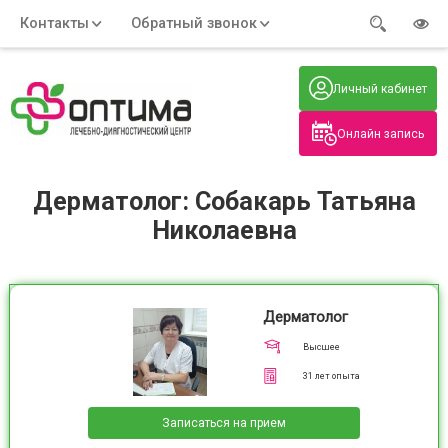
Контакты
Обратный звонок
Адрес:
Часы работы:
Телефон:
Пн-Пт
:
+7 (914) 579-77-99
Личный кабинет
7:30 - 19:00
Нажмите на номер, чтобы
Сб-Вс
:
позвонить
8:00 - 19:00
Онлайн запись
Нажимая на кнопку, вы даете согласие
на обработку своих
персональных данных
Дерматолог: Собакарь Татьяна
Николаевна
Дерматолог
Высшее
31
лет опыта
Записаться на прием