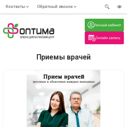
Контакты
Обратный звонок
Адрес:
Часы работы:
Телефон:
Пн-Пт
:
+7 (914) 579-77-99
Личный кабинет
7:30 - 19:00
Нажмите на номер, чтобы
Сб-Вс
:
позвонить
8:00 - 19:00
Онлайн запись
Нажимая на кнопку, вы даете согласие
на обработку своих
персональных данных
Приемы врачей